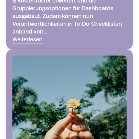
& Kostenraster erweitert und die
Gruppierungsoptionen für Dashboards
ausgebaut. Zudem können nun
Verantwortlichkeiten in To-Do-Checklisten
anhand von...
Weiterlesen