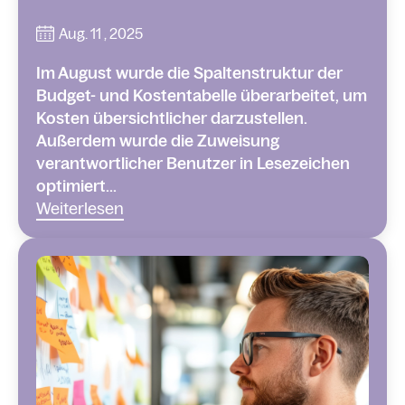
Aug. 11 , 2025
Im August wurde die Spaltenstruktur der
Budget- und Kostentabelle überarbeitet, um
Kosten übersichtlicher darzustellen.
Außerdem wurde die Zuweisung
verantwortlicher Benutzer in Lesezeichen
optimiert...
Weiterlesen