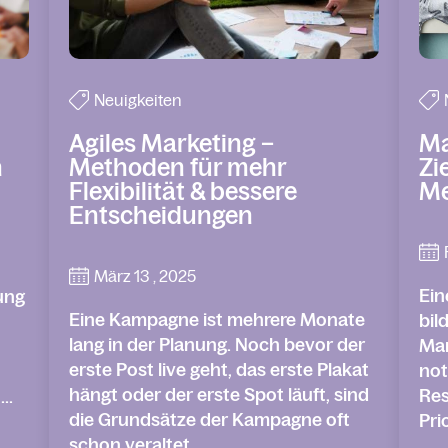
Neuigkeiten
Agiles Marketing –
Ma
n
Methoden für mehr
Zi
Flexibilität & bessere
Me
Entscheidungen
März 13 , 2025
Ein
ung
Eine Kampagne ist mehrere Monate
bil
lang in der Planung. Noch bevor der
Mar
erste Post live geht, das erste Plakat
not
hängt oder der erste Spot läuft, sind
Res
..
die Grundsätze der Kampagne oft
Pri
schon veraltet....