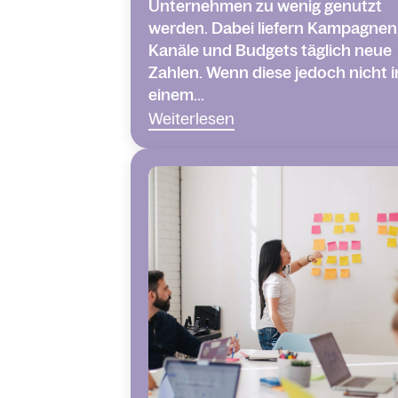
Unternehmen zu wenig genutzt
werden. Dabei liefern Kampagnen
Kanäle und Budgets täglich neue
Zahlen. Wenn diese jedoch nicht i
einem...
Weiterlesen