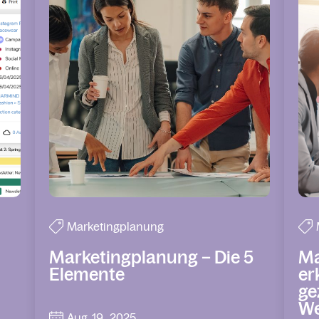
Marketingplanung
Marketingplanung – Die 5
Ma
Elemente
er
ge
We
Aug. 19 , 2025