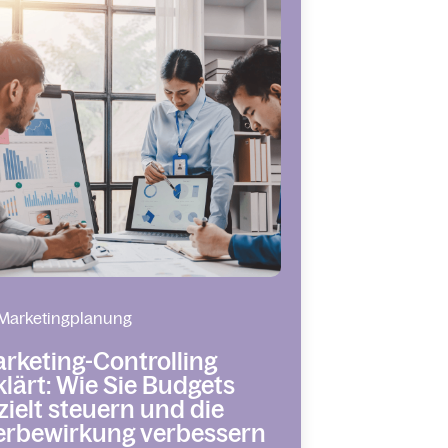
Marketingplanung
rketing-Controlling
klärt: Wie Sie Budgets
zielt steuern und die
rbewirkung verbessern