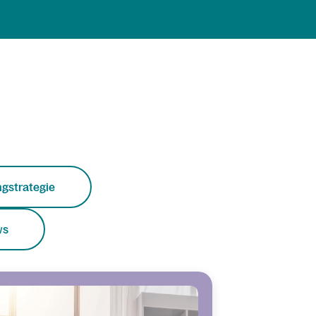
gstrategie
ws