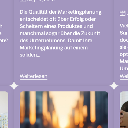
Die Qualität der Marketingplanung
entscheidet oft über Erfolg oder
Vie
h
Scheitern eines Produktes und
Su
e
manchmal sogar über die Zukunft
doc
en?
des Unternehmens. Damit Ihre
sie
Marketingplanung auf einem
opt
soliden...
Maß
Ums
Weiterlesen
Wei