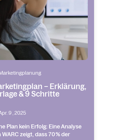
Marketingplanung
rketingplan – Erklärung,
rlage & 9 Schritte
Apr. 9 , 2025
e Plan kein Erfolg: Eine Analyse
 WARC zeigt, dass 70 % der