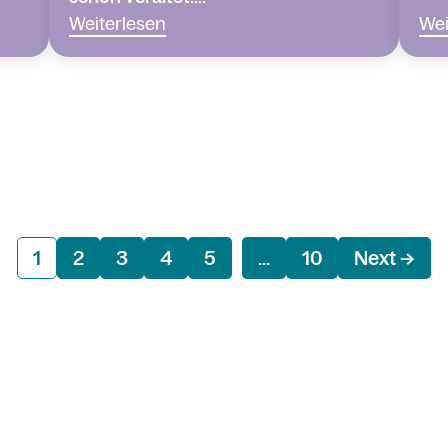
Weiterlesen
Wei
1
2
3
4
5
...
10
Next →