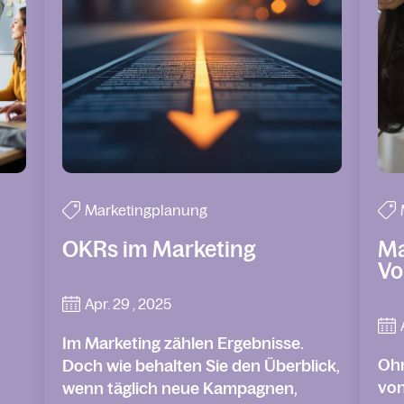
Marketingplanung
OKRs im Marketing
Ma
Vo
Apr. 29 , 2025
Im Marketing zählen Ergebnisse.
Ohn
Doch wie behalten Sie den Überblick,
von
wenn täglich neue Kampagnen,