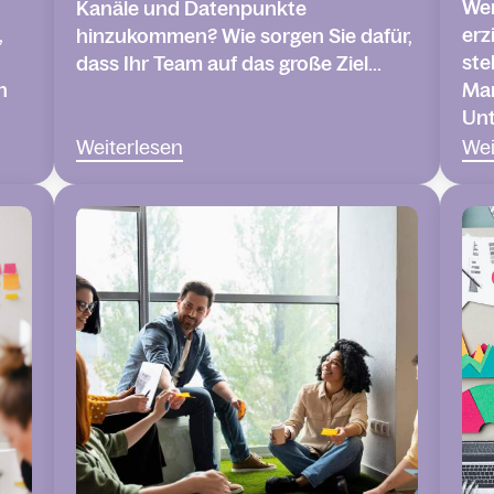
We
Kanäle und Datenpunkte
,
erz
hinzukommen? Wie sorgen Sie dafür,
ste
dass Ihr Team auf das große Ziel...
n
Mar
Unt
Weiterlesen
Wei