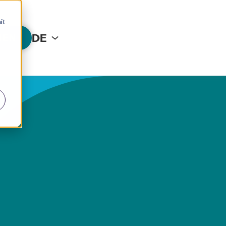
it
DE
HEN