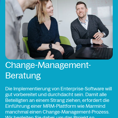
Change-Management-
Beratung
Die Implementierung von Enterprise-Software will
gut vorbereitet und durchdacht sein. Damit alle
Beteiligten an einem Strang ziehen, erfordert die
Einführung einer MRM-Plattform wie Marmind
manchmal einen Change-Management-Prozess.
Wir begleiten Sie dabei, um das Projekt so