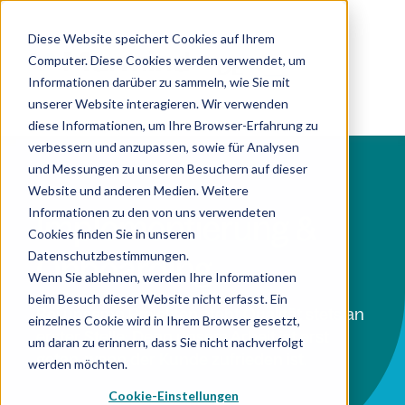
Diese Website speichert Cookies auf Ihrem
Computer. Diese Cookies werden verwendet, um
DE
Informationen darüber zu sammeln, wie Sie mit
unserer Website interagieren. Wir verwenden
diese Informationen, um Ihre Browser-Erfahrung zu
verbessern und anzupassen, sowie für Analysen
und Messungen zu unseren Besuchern auf dieser
Website und anderen Medien. Weitere
Informationen zu den von uns verwendeten
Implementierung &
Cookies finden Sie in unseren
Datenschutzbestimmungen.
Onboarding
Wenn Sie ablehnen, werden Ihre Informationen
beim Besuch dieser Website nicht erfasst. Ein
Bei unseren Projekten steht Qualität stets an
einzelnes Cookie wird in Ihrem Browser gesetzt,
erster Stelle: Denn unsere Arbeit ist erst
um daran zu erinnern, dass Sie nicht nachverfolgt
getan, wenn der Kunde zufrieden ist.
werden möchten.
Cookie-Einstellungen