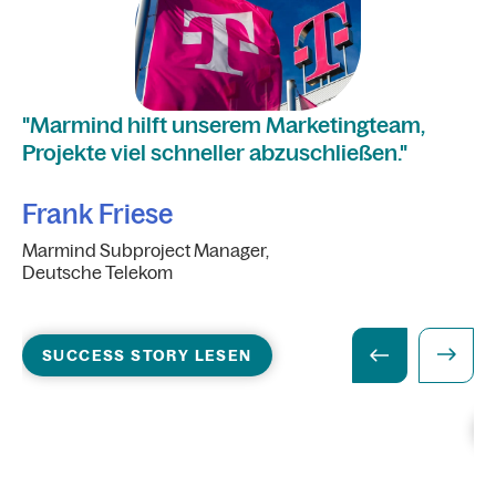
"Marmind hilft unserem Marketingteam,
"M
Projekte viel schneller abzuschließen."
de
ko
Frank Friese
Marmind Subproject Manager,
Deutsche Telekom
B
Ma
So
SUCCESS STORY LESEN