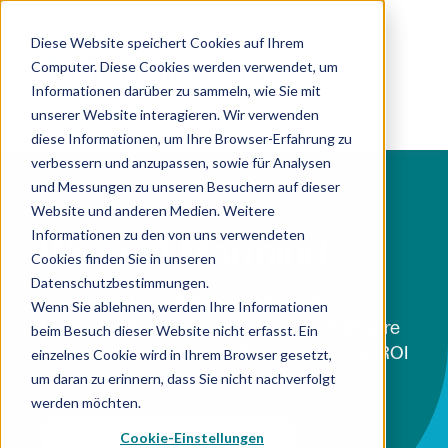
Diese Website speichert Cookies auf Ihrem
Computer. Diese Cookies werden verwendet, um
DE
Informationen darüber zu sammeln, wie Sie mit
unserer Website interagieren. Wir verwenden
diese Informationen, um Ihre Browser-Erfahrung zu
verbessern und anzupassen, sowie für Analysen
und Messungen zu unseren Besuchern auf dieser
Website und anderen Medien. Weitere
Informationen zu den von uns verwendeten
Wir sind Marmind
Cookies finden Sie in unseren
Datenschutzbestimmungen.
Ein international führender Anbieter von
Wenn Sie ablehnen, werden Ihre Informationen
Marketing-Resource-Management-Software
beim Besuch dieser Website nicht erfasst. Ein
für die Optimierung von Ressourcen und ROI
einzelnes Cookie wird in Ihrem Browser gesetzt,
im Marketing
um daran zu erinnern, dass Sie nicht nachverfolgt
werden möchten.
OFFENE STELLEN ANSEHEN
Cookie-Einstellungen