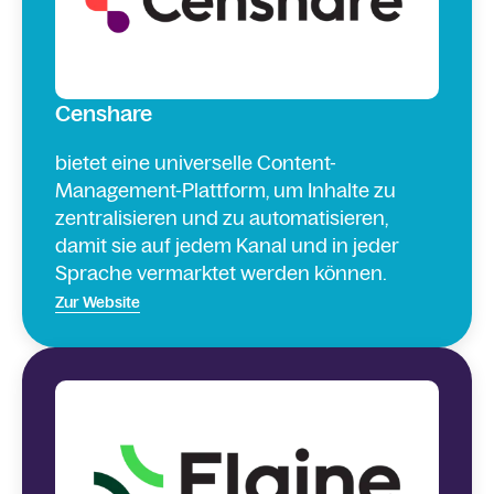
Censhare
bietet eine universelle Content-
Management-Plattform, um Inhalte zu
zentralisieren und zu automatisieren,
damit sie auf jedem Kanal und in jeder
Sprache vermarktet werden können.
Zur Website