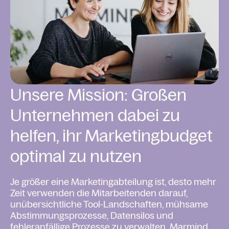
Unsere Mission: Großen
Unternehmen dabei zu
helfen, ihr Marketingbudget
optimal zu nutzen
Je größer eine Marketingabteilung ist, desto mehr
Zeit verwenden die Mitarbeitenden darauf,
unübersichtliche Tool-Landschaften, mühsame
Abstimmungsprozesse, Datensilos und
fehleranfällige Prozesse zu verwalten. Marmind