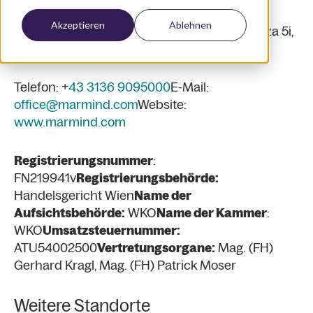
Akzeptieren
Ablehnen
MARMIND GmbH
Wagenseilgasse 3, Europlaza 5i,
5.Stock
1120 Wien
Austria
Telefon: +
43 3136 9095000
E-Mail:
office@marmind.com
Website:
www.marmind.com
Registrierungsnummer
:
FN219941v
Registrierungsbehörde:
Handelsgericht Wien
Name der
Aufsichtsbehörde:
WKO
Name der Kammer
:
WKO
Umsatzsteuernummer:
ATU54002500
Vertretungsorgane:
Mag. (FH)
Gerhard Kragl, Mag. (FH) Patrick Moser
Weitere Standorte