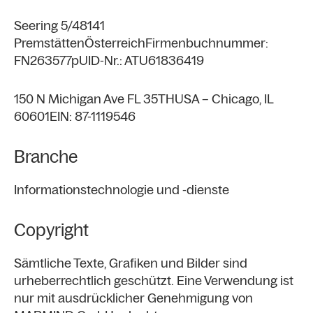
Seering 5/4
8141
Premstätten
Österreich
Firmenbuchnummer:
FN263577p
UID-Nr.: ATU61836419
150 N Michigan Ave FL 35TH
USA – Chicago, IL
60601
EIN: 87-1119546
Branche
Informationstechnologie und -dienste
Copyright
Sämtliche Texte, Grafiken und Bilder sind
urheberrechtlich geschützt. Eine Verwendung ist
nur mit ausdrücklicher Genehmigung von