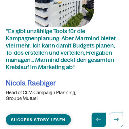
"I
“Es gibt unzählige Tools für die
Ex
Kampagnenplanung. Aber Marmind bietet
Un
viel mehr: Ich kann damit Budgets planen,
is
To-dos erstellen und verteilen, Freigaben
ka
managen... Marmind deckt den gesamten
Ga
Kreislauf im Marketing ab.“
M
Nicola Raebiger
Te
Head of CLM Campaign Planning,
Mo
Groupe Mutuel
SUCCESS STORY LESEN