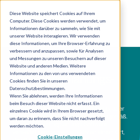
Diese Website speichert Cookies auf Ihrem
Computer. Diese Cookies werden verwendet, um
DE
Informationen darüber zu sammeln, wie Sie mit
unserer Website interagieren. Wir verwenden
diese Informationen, um Ihre Browser-Erfahrung zu
verbessern und anzupassen, sowie für Analysen
und Messungen zu unseren Besuchern auf dieser
Website und anderen Medien. Weitere
Informationen zu den von uns verwendeten
Marketingplanungs-
Cookies finden Sie in unseren
Datenschutzbestimmungen.
Software
Wenn Sie ablehnen, werden Ihre Informationen
beim Besuch dieser Website nicht erfasst. Ein
Wir haben nichts gegen Spreadsheets, aber
einzelnes Cookie wird in Ihrem Browser gesetzt,
sie sind heute einfach nicht mehr zeitgemäß.
um daran zu erinnern, dass Sie nicht nachverfolgt
Unsere Marketingplanungs-Software
werden möchten.
verwaltet Kampagnen effektiv an einem Ort,
Cookie-Einstellungen
damit Sie immer einen Schritt voraus sind