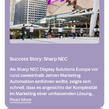
Success Story: Sharp NEC
Als Sharp NEC Display Solutions Europe vor
rund zweieinhalb Jahren Marketing
Automation einführen wollte, zeigte sich
schnell, dass es angesichts der Komplexität
im Marketing einer umfassenden Lösung...
Read More