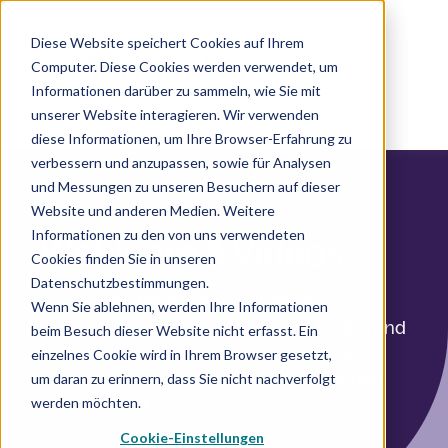
Diese Website speichert Cookies auf Ihrem
Computer. Diese Cookies werden verwendet, um
DE
Informationen darüber zu sammeln, wie Sie mit
unserer Website interagieren. Wir verwenden
diese Informationen, um Ihre Browser-Erfahrung zu
verbessern und anzupassen, sowie für Analysen
und Messungen zu unseren Besuchern auf dieser
Website und anderen Medien. Weitere
Informationen zu den von uns verwendeten
Webinare & Videos
Cookies finden Sie in unseren
Datenschutzbestimmungen.
In unseren Webinaren und Videos
Wenn Sie ablehnen, werden Ihre Informationen
präsentieren wir Ihnen Tipps und Tricks rund
beim Besuch dieser Website nicht erfasst. Ein
um das Thema Marketingplanung und -
einzelnes Cookie wird in Ihrem Browser gesetzt,
steuerung sowie die neuesten Funktionen
um daran zu erinnern, dass Sie nicht nachverfolgt
von Marmind.
werden möchten.
Cookie-Einstellungen