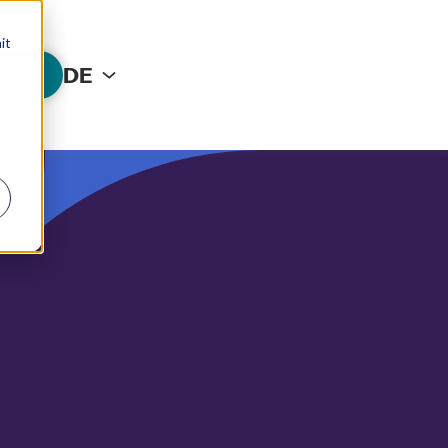
it
DE
HEN